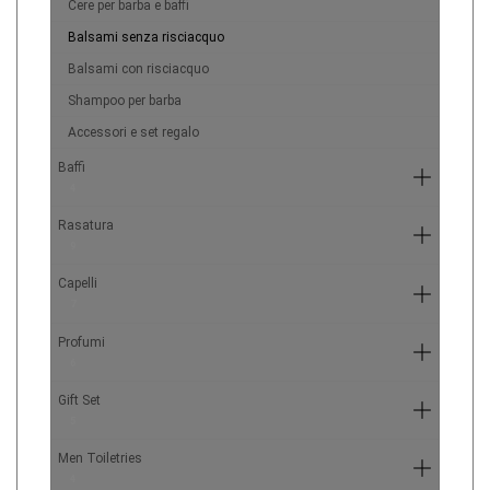
Cere per barba e baffi
Balsami senza risciacquo
Balsami con risciacquo
Shampoo per barba
Accessori e set regalo
Baffi
4
Rasatura
9
Capelli
7
Profumi
6
Gift Set
5
Men Toiletries
4