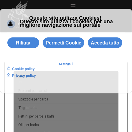
≡
Barba
10
Profumi per barbuti
Spazzole per barba
Tagliabarba
Pettini per barba e baffi
Olii per barba