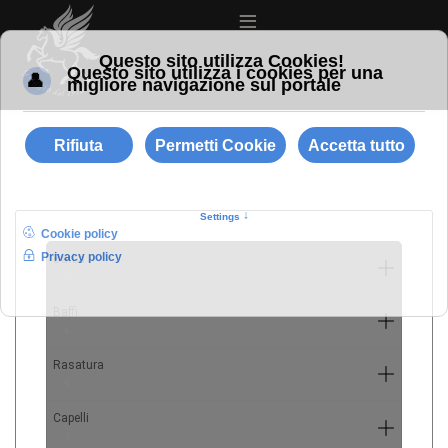
≡
Barba
10
Baffi
4
Rasatura
9
Capelli
7