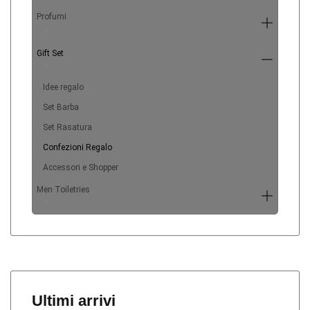
Profumi
6
Gift Set
5
Idee regalo
Set Barba
Set Rasatura
Confezioni Regalo
Accessori e Shopper
Men Toiletries
4
Ultimi arrivi