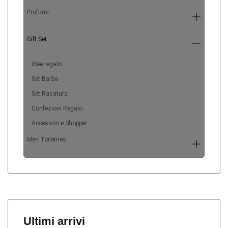
Profumi
6
Gift Set
5
Idee regalo
Set Barba
Set Rasatura
Confezioni Regalo
Accessori e Shopper
Men Toiletries
4
Ultimi arrivi