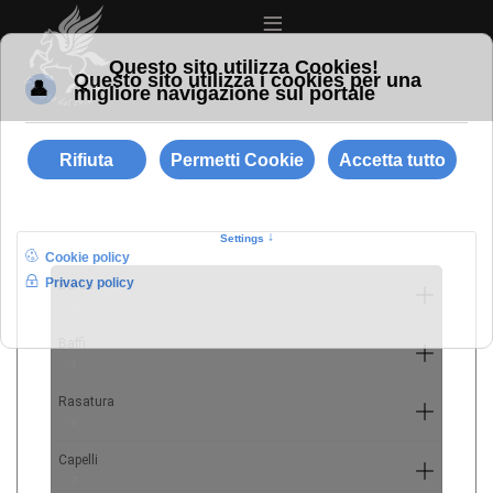
≡
Barba
10
Baffi
4
Rasatura
9
Capelli
7