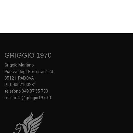
GRIGGIO 1970
Griggio Mariano
Piazza degli Eremitani, 23
35121 PADOVA
P.I. 04067100281
telefono 049 87 55 733
mail: info@griggio1970.it