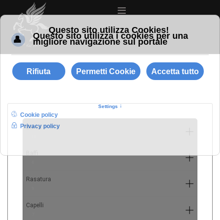
≡
Barba
10
Baffi
4
Rasatura
9
Capelli
7