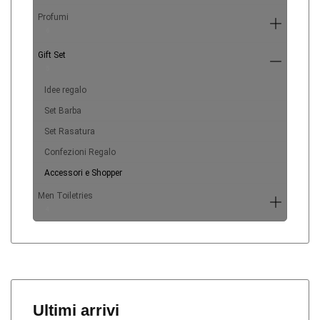
Profumi
6
Gift Set
5
Idee regalo
Set Barba
Set Rasatura
Confezioni Regalo
Accessori e Shopper
Men Toiletries
4
Ultimi arrivi