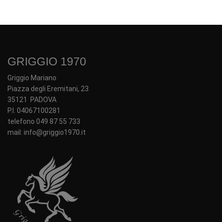
GRIGGIO 1970
Griggio Mariano
Piazza degli Eremitani, 23
35121 PADOVA
P.I. 04067100281
telefono 049 87 55 733
mail: info@griggio1970.it