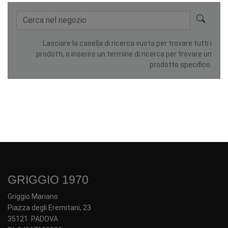
Lasciare la casella di ricerca vuota per trovare tutti i
prodotti, o inserire un termine di ricerca per trovare un
prodotto specifico.
GRIGGIO 1970
Griggio Mariano
Piazza degli Eremitani, 23
35121 PADOVA