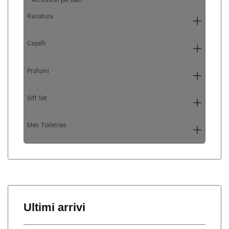
Accessori per baffi
Rasatura
9
Capelli
7
Profumi
6
Gift Set
5
Men Toiletries
4
Ultimi arrivi