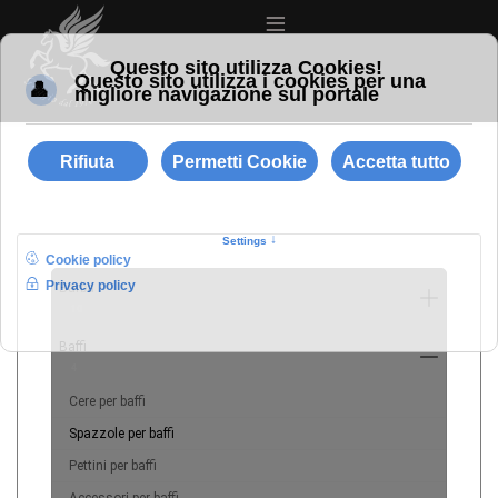
≡
Barba
10
Baffi
4
Cere per baffi
Spazzole per baffi
Pettini per baffi