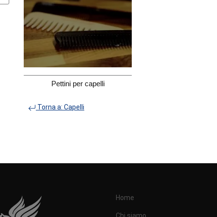
Pettini per capelli
Torna a: Capelli
Home
Chi siamo