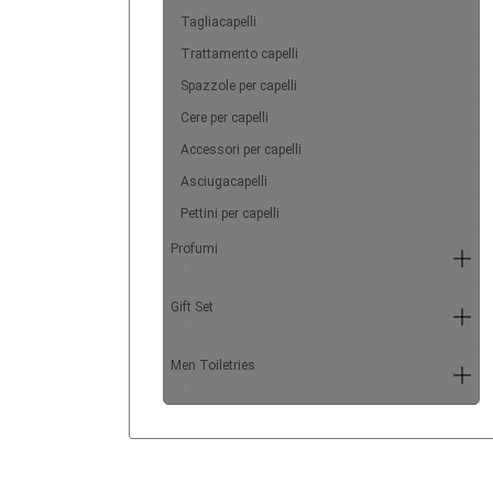
Tagliacapelli
Trattamento capelli
Spazzole per capelli
Cere per capelli
Accessori per capelli
Asciugacapelli
Pettini per capelli
Profumi
6
Gift Set
5
Men Toiletries
4