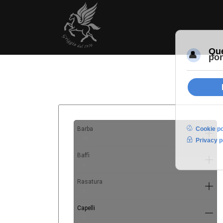
Barba
10
Baffi
4
Rasatura
9
Capelli
7