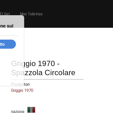
ift Set
Men Toiletries
Griggio 1970 -
Spazzola Circolare
Produttori :
Griggio 1970
nazione :