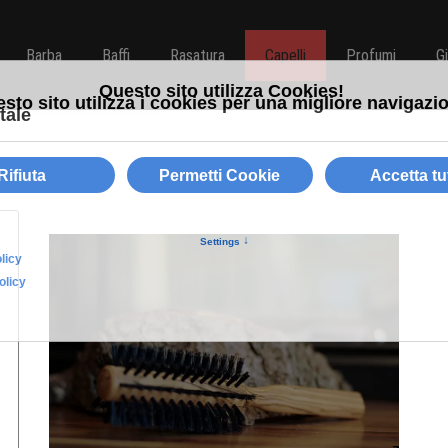
Barba
Baffi
Rasatura
Capelli
Profumi
G