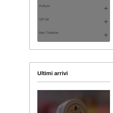
Profumi
6
Gift Set
5
Men Toiletries
4
Ultimi arrivi