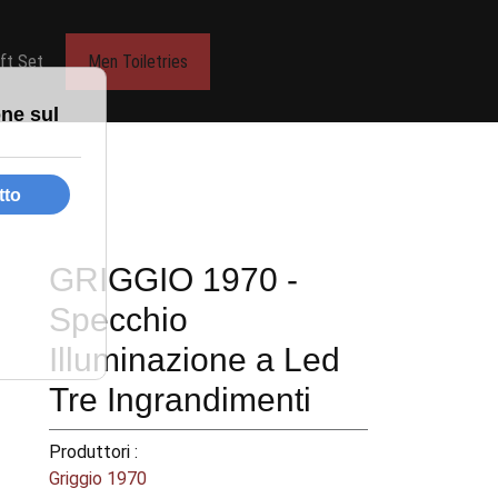
ift Set
Men Toiletries
GRIGGIO 1970 -
Specchio
Illuminazione a Led
Tre Ingrandimenti
Produttori :
Griggio 1970