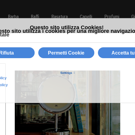
Barba
Baffi
Rasatura
Capelli
Profumi
G