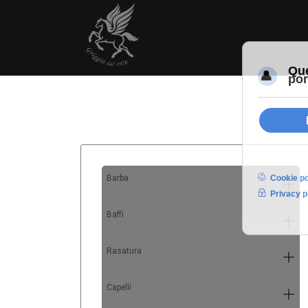
Barba
10
Baffi
4
Rasatura
9
Capelli
7