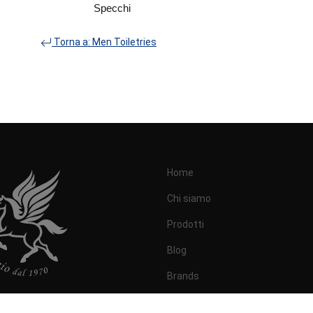
Specchi
Torna a: Men Toiletries
Home
Chi siamo
Prodotti
Blog
Brands