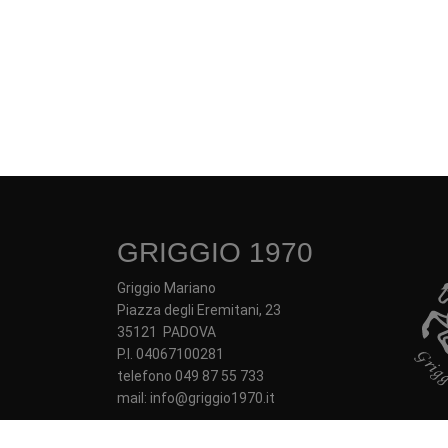
GRIGGIO 1970
Griggio Mariano
Piazza degli Eremitani, 23
35121 PADOVA
P.I. 04067100281
telefono 049 87 55 733
mail: info@griggio1970.it