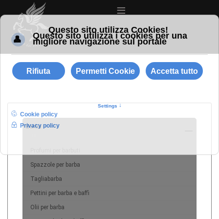
≡
Barba
10
Profumi per barbuti
Spazzole per barba
Tagliabarba
Pettini per barba e baffi
Olii per barba