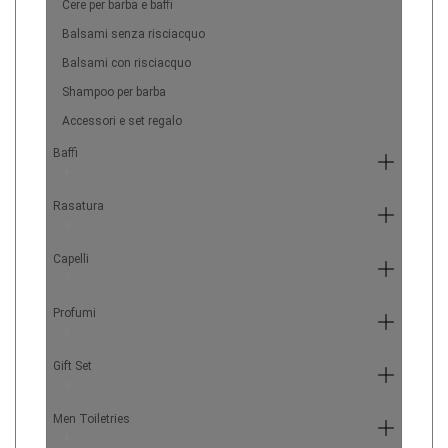
Cere per barba e baffi
Balsami senza risciacquo
Balsami con risciacquo
Shampoo per barba
Accessori e set regalo
Baffi
4
Rasatura
9
Capelli
7
Profumi
6
Gift Set
5
Men Toiletries
4