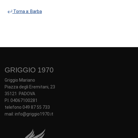
Torna a: Barba
GRIGGIO 1970
Griggio Mariano
Piazza degli Eremitani, 23
35121 PADOVA
P.I. 04067100281
telefono 049 87 55 733
mail: info@griggio1970.it