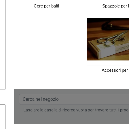
Cere per baffi
Spazzole per b
Accessori per 
Lasciare la casella di ricerca vuota per trovare tutti i prod