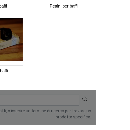
affi
Pettini per baffi
baffi
otti, o inserire un termine di ricerca per trovare un
prodotto specifico.