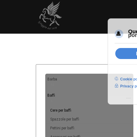
Barba
10
Baffi
4
Cere per baffi
Spazzole per baffi
Pettini per baffi