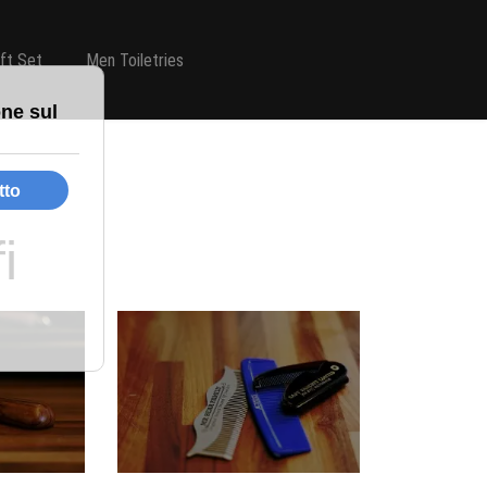
ift Set
Men Toiletries
i