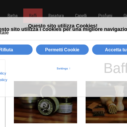
Barba
Baffi
Rasatura
Capelli
Profumi
G
Baff