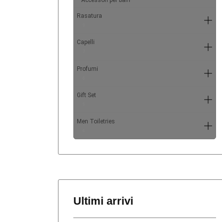
Accessori per baffi
Rasatura
9
Capelli
7
Profumi
6
Gift Set
5
Men Toiletries
4
Ultimi arrivi