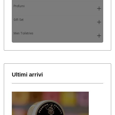
Profumi
6
Gift Set
5
Men Toiletries
4
Ultimi arrivi