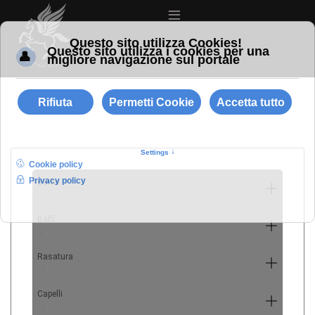
≡
Barba
10
Baffi
4
Rasatura
9
Capelli
7