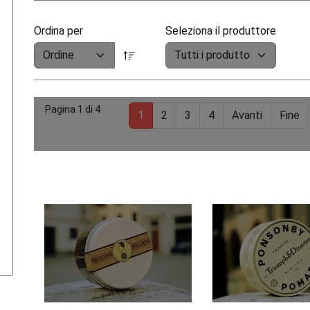
Ordina per
Seleziona il produttore
Pagina 1 di 4
1
2
3
4
Avanti
Fine