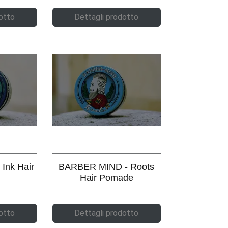
otto
Dettagli prodotto
Ink Hair
BARBER MIND - Roots
Hair Pomade
otto
Dettagli prodotto