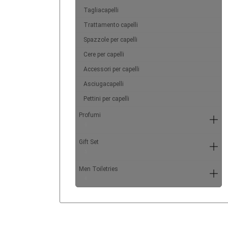
Tagliacapelli
Trattamento capelli
Spazzole per capelli
Cere per capelli
Accessori per capelli
Asciugacapelli
Pettini per capelli
Profumi
6
Gift Set
5
Men Toiletries
4