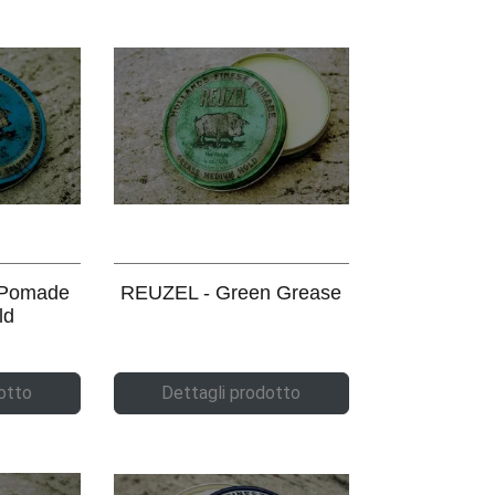
 Pomade
REUZEL - Green Grease
ld
otto
Dettagli prodotto