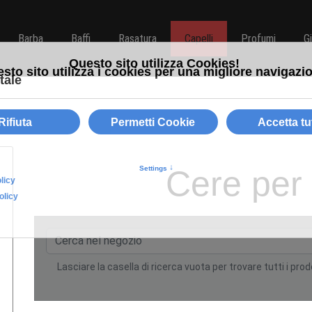
Barba
Baffi
Rasatura
Capelli
Profumi
G
Cere per 
Lasciare la casella di ricerca vuota per trovare tutti i prod