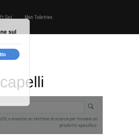
ift Set
Men Toiletries
capelli
otti, o inserire un termine di ricerca per trovare un
prodotto specifico.