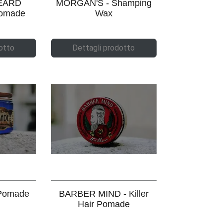
EARD
MORGAN'S - Shamping
omade
Wax
otto
Dettagli prodotto
Pomade
BARBER MIND - Killer
Hair Pomade