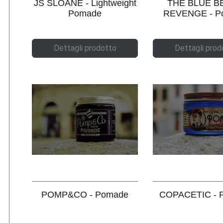
JS SLOANE - Lightweight
THE BLUE B
Pomade
REVENGE - P
Dettagli prodotto
Dettagli prod
POMP&CO - Pomade
COPACETIC - 