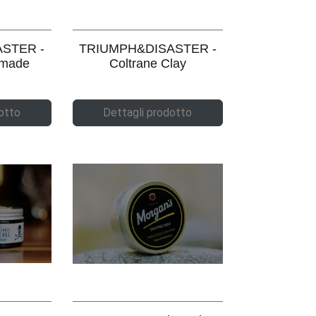
STER -
TRIUMPH&DISASTER -
omade
Coltrane Clay
otto
Dettagli prodotto