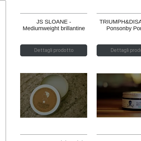
JS SLOANE -
TRIUMPH&DISA
Mediumweight brillantine
Ponsonby P
Dettagli prodotto
Dettagli prod