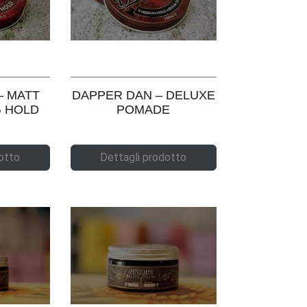
– MATT
DAPPER DAN – DELUXE
G HOLD
POMADE
otto
Dettagli prodotto