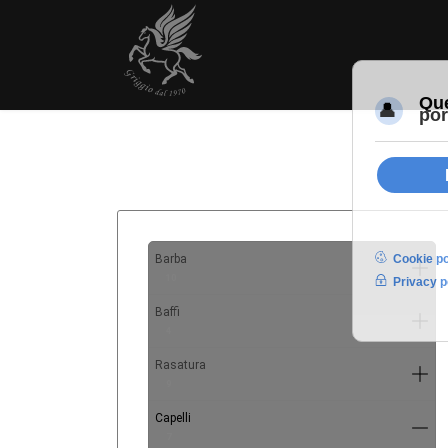
Barba
10
Baffi
4
Rasatura
9
Capelli
7