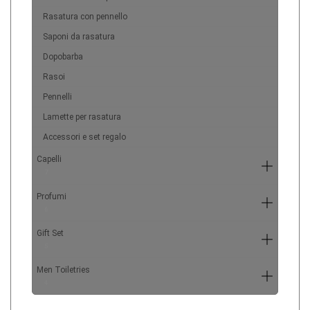
Rasatura con pennello
Saponi da rasatura
Dopobarba
Rasoi
Pennelli
Lamette per rasatura
Accessori e set regalo
Capelli
7
Profumi
6
Gift Set
5
Men Toiletries
4