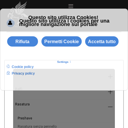
≡
Barba
10
Baffi
4
Rasatura
9
Preshave
Rasatura senza pennello