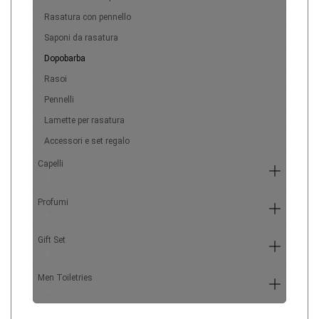
Rasatura con pennello
Saponi da rasatura
Dopobarba
Rasoi
Pennelli
Lamette per rasatura
Accessori e set regalo
Capelli
7
Profumi
6
Gift Set
5
Men Toiletries
4