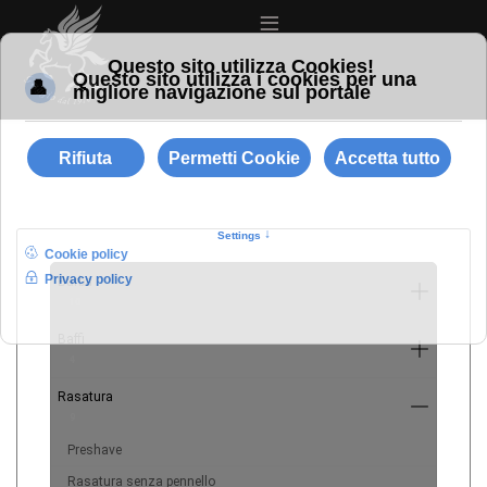
≡
Barba
10
Baffi
4
Rasatura
9
Preshave
Rasatura senza pennello