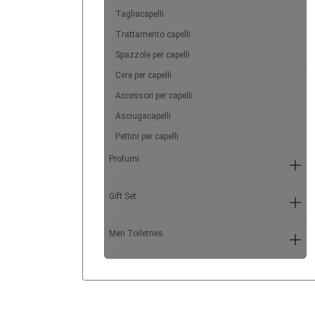
Tagliacapelli
Trattamento capelli
Spazzole per capelli
Cere per capelli
Accessori per capelli
Asciugacapelli
Pettini per capelli
Profumi
6
Gift Set
5
Men Toiletries
4