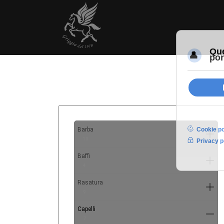
Barba
10
Baffi
4
Rasatura
9
Capelli
7