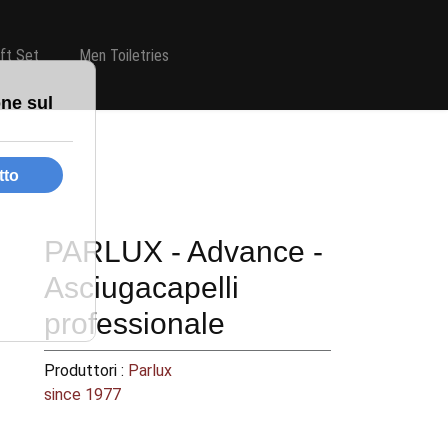
ift Set
Men Toiletries
PARLUX - Advance -
Asciugacapelli
professionale
Produttori :
Parlux
since 1977