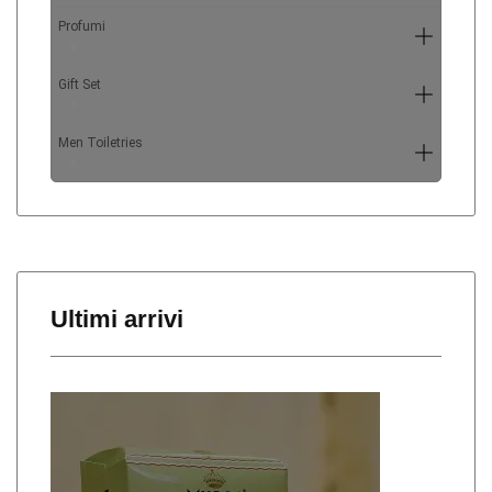
Profumi
6
Gift Set
5
Men Toiletries
4
Ultimi arrivi