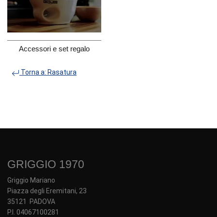
Accessori e set regalo
Torna a: Rasatura
GRIGGIO 1970
Griggio Mariano
Piazza degli Eremitani, 23
35121 PADOVA
P.I. 04067100281