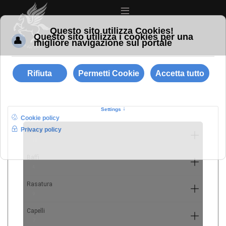
≡
Barba
10
Baffi
4
Rasatura
9
Capelli
7