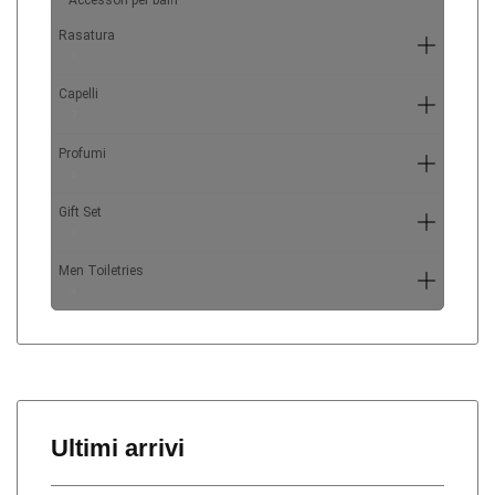
Accessori per baffi
Rasatura
9
Capelli
7
Profumi
6
Gift Set
5
Men Toiletries
4
Ultimi arrivi