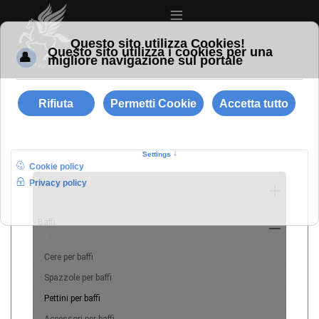
≡
Barba
10
Baffi
4
Cere per baffi
Spazzole per baffi
Pettini per baffi