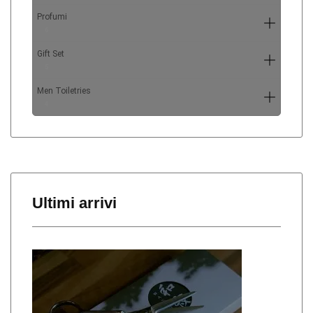
Profumi
6
Gift Set
5
Men Toiletries
4
Ultimi arrivi