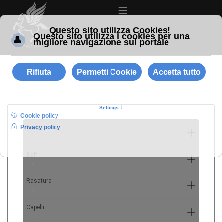
≡
Barba
10
Baffi
4
Rasatura
9
Capelli
7