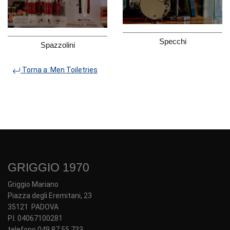
Specchi
Spazzolini
Torna a: Men Toiletries
GRIGGIO 1970
Griggio Mariano
Piazza degli Eremitani, 23
35121 PADOVA
P.I. 04067100281
telefono 049 87 55 733