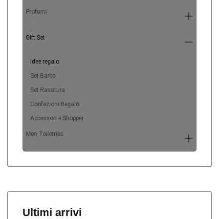
Profumi
6
Gift Set
5
Idee regalo
Set Barba
Set Rasatura
Confezioni Regalo
Accessori e Shopper
Men Toiletries
4
Ultimi arrivi