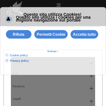
≡
Barba
10
Baffi
4
Rasatura
9
Capelli
7