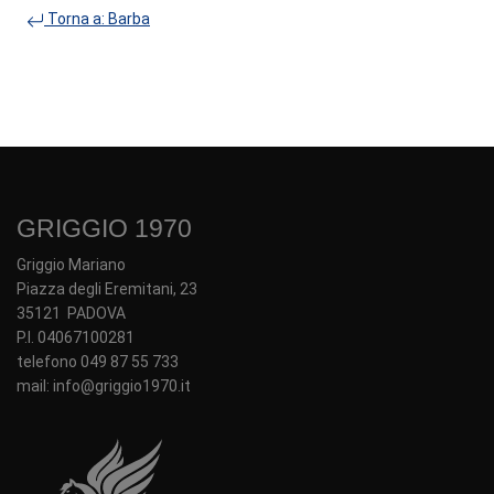
Torna a: Barba
GRIGGIO 1970
Griggio Mariano
Piazza degli Eremitani, 23
35121 PADOVA
P.I. 04067100281
telefono 049 87 55 733
mail: info@griggio1970.it