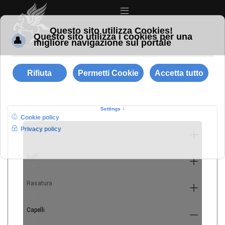
≡
Barba
10
Baffi
4
Rasatura
9
Capelli
7