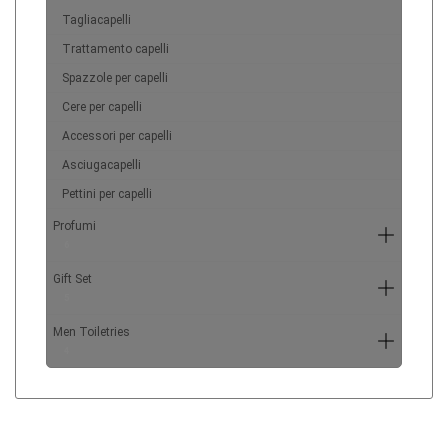
Tagliacapelli
Trattamento capelli
Spazzole per capelli
Cere per capelli
Accessori per capelli
Asciugacapelli
Pettini per capelli
Profumi
6
Gift Set
5
Men Toiletries
4