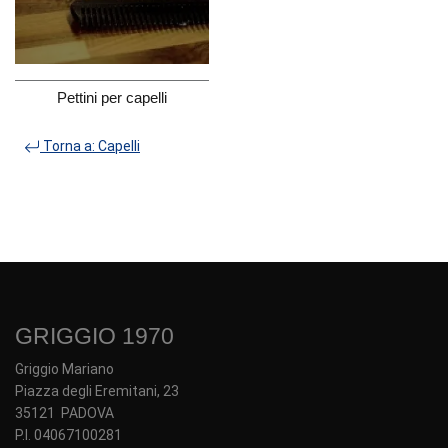
Pettini per capelli
Torna a: Capelli
GRIGGIO 1970
Griggio Mariano
Piazza degli Eremitani, 23
35121 PADOVA
P.I. 04067100281