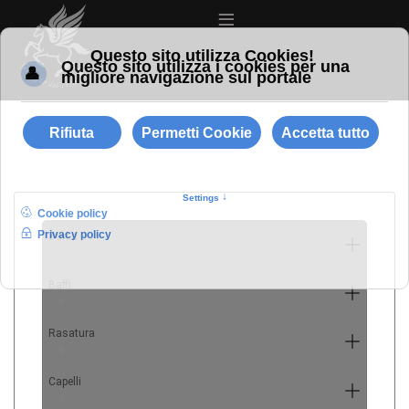
≡
Barba
10
Baffi
4
Rasatura
9
Capelli
7