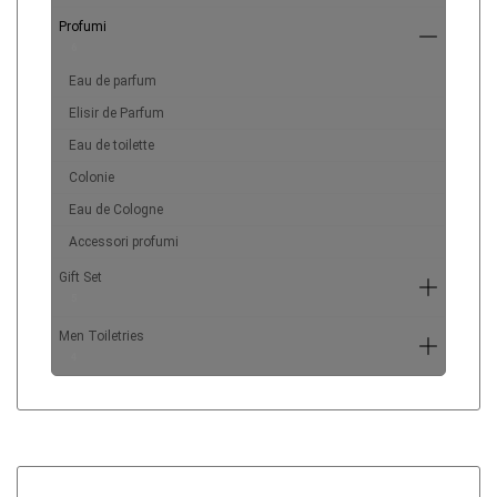
Profumi
6
Eau de parfum
Elisir de Parfum
Eau de toilette
Colonie
Eau de Cologne
Accessori profumi
Gift Set
5
Men Toiletries
4