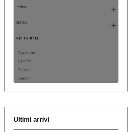
Profumi
6
Gift Set
5
Men Toiletries
4
Spazzolini
Dentifrici
Saponi
Specchi
Ultimi arrivi