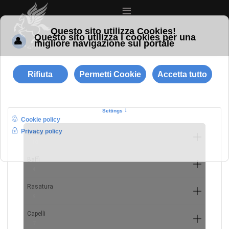
≡
Barba
10
Baffi
4
Rasatura
9
Capelli
7