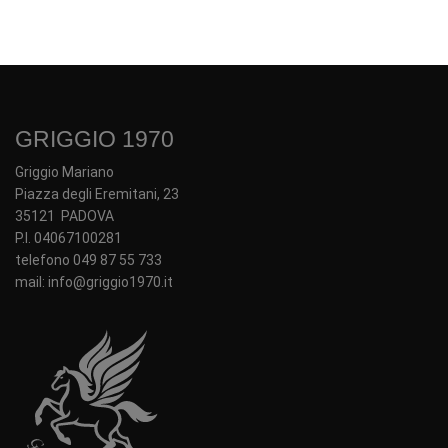
GRIGGIO 1970
Griggio Mariano
Piazza degli Eremitani, 23
35121 PADOVA
P.I. 04067100281
telefono 049 87 55 733
mail: info@griggio1970.it