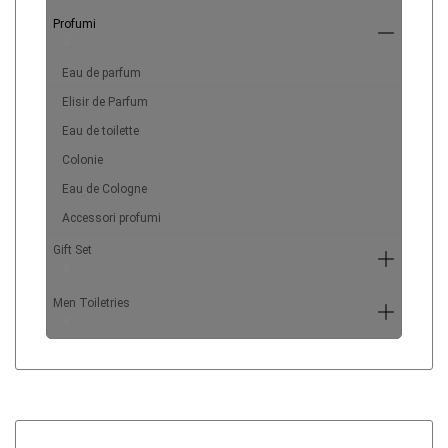
Profumi
6
Eau de parfum
Elisir de Parfum
Eau de toilette
Colonie
Eau de Cologne
Accessori profumi
Gift Set
5
Men Toiletries
4