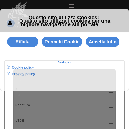
≡
Barba
10
Baffi
4
Rasatura
9
Capelli
7