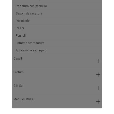
Rasatura con pennello
Saponi da rasatura
Dopobarba
Rasoi
Pennelli
Lamette per rasatura
Accessori e set regalo
Capelli
7
Profumi
6
Gift Set
5
Men Toiletries
4