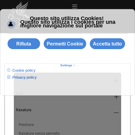
≡
Barba
10
Baffi
4
Rasatura
9
Preshave
Rasatura senza pennello