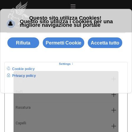
≡
Barba
10
Baffi
4
Rasatura
9
Capelli
7