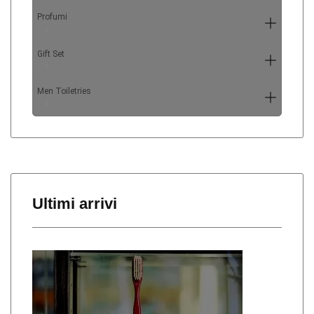
Profumi
6
Gift Set
5
Men Toiletries
4
Ultimi arrivi