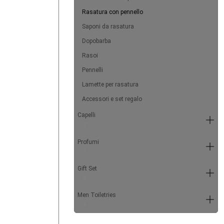
Rasatura con pennello
Saponi da rasatura
Dopobarba
Rasoi
Pennelli
Lamette per rasatura
Accessori e set regalo
Capelli
7
Profumi
6
Gift Set
5
Men Toiletries
4