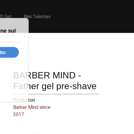
ift Set
Men Toiletries
BARBER MIND -
Father gel pre-shave
Produttori :
Barber Mind since
2017