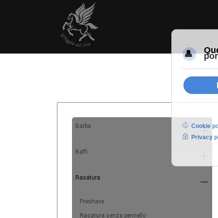
Barba
10
Baffi
4
Rasatura
9
Preshave
Rasatura senza pennello