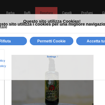
Barba
Baffi
Rasatura
Capelli
Profumi
G