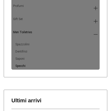
Profumi
6
Gift Set
5
Men Toiletries
4
Spazzolini
Dentifrici
Saponi
Specchi
Ultimi arrivi