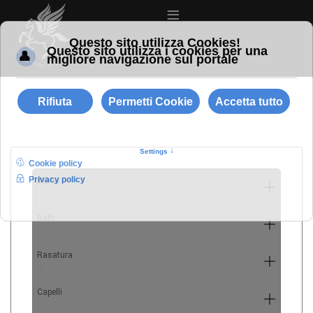
≡
Barba
10
Baffi
4
Rasatura
9
Capelli
7