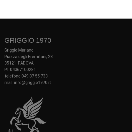
GRIGGIO 1970
Griggio Mariano
Piazza degli Eremitani, 23
35121 PADOVA
P.I. 04067100281
telefono 049 87 55 733
mail: info@griggio1970.it