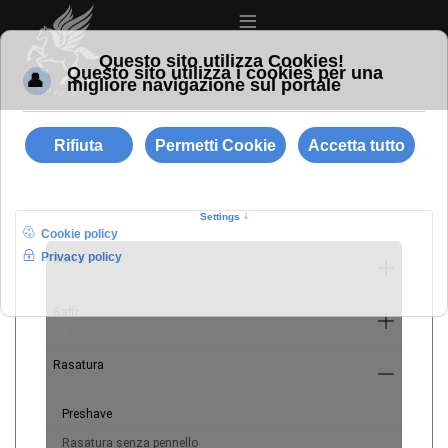
≡
Barba
10
Baffi
4
Rasatura
9
Preshave
Rasatura senza pennello