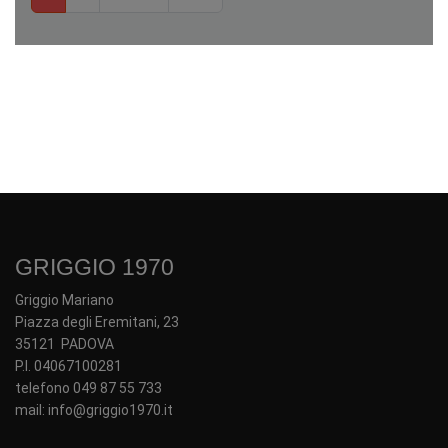
GRIGGIO 1970
Griggio Mariano
Piazza degli Eremitani, 23
35121 PADOVA
P.I. 04067100281
telefono 049 87 55 733
mail: info@griggio1970.it