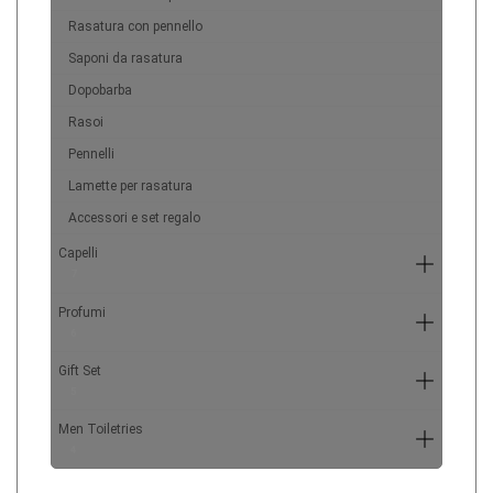
Rasatura con pennello
Saponi da rasatura
Dopobarba
Rasoi
Pennelli
Lamette per rasatura
Accessori e set regalo
Capelli
7
Profumi
6
Gift Set
5
Men Toiletries
4