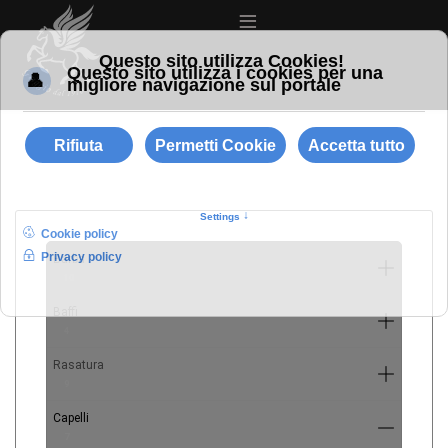
≡
Barba
10
Baffi
4
Rasatura
9
Capelli
7