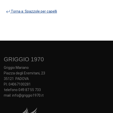
Torna a: Spazzole per capelli
GRIGGIO 1970
Griggio Mariano
Piazza degli Eremitani, 23
35121 PADOVA
P.I. 04067100281
telefono 049 87 55 733
mail: info@griggio1970.it