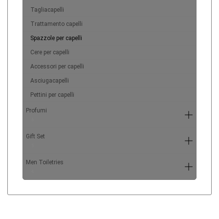
Tagliacapelli
Trattamento capelli
Spazzole per capelli
Cere per capelli
Accessori per capelli
Asciugacapelli
Pettini per capelli
Profumi
6
Gift Set
5
Men Toiletries
4