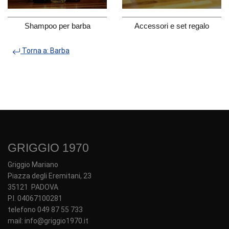
Shampoo per barba
Accessori e set regalo
Torna a: Barba
GRIGGIO 1970
Griggio Mariano
Piazza degli Eremitani, 23
35121 PADOVA
P.I. 04067100281
telefono 049 87 55 733
mail: info@griggio1970.it