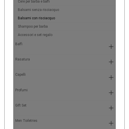
Cere per barba e baffi
Balsami senza risciacquo
Balsami con risciacquo
Shampoo per barba
Accessori e set regalo
Baffi
4
Rasatura
9
Capelli
7
Profumi
6
Gift Set
5
Men Toiletries
4