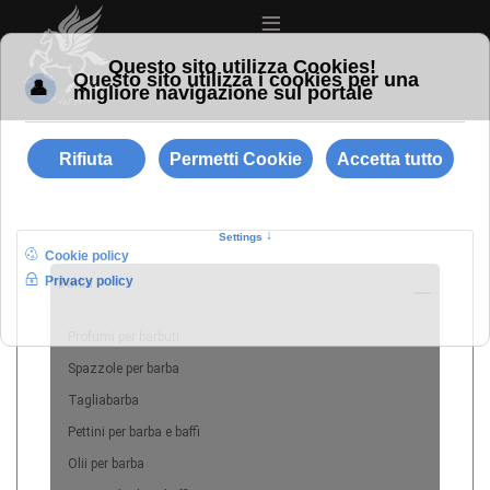
≡
Barba
10
Profumi per barbuti
Spazzole per barba
Tagliabarba
Pettini per barba e baffi
Olii per barba