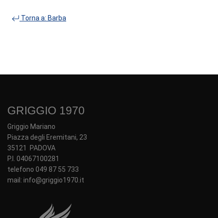
Torna a: Barba
GRIGGIO 1970
Griggio Mariano
Piazza degli Eremitani, 23
35121 PADOVA
P.I. 04067100281
telefono 049 87 55 733
mail: info@griggio1970.it