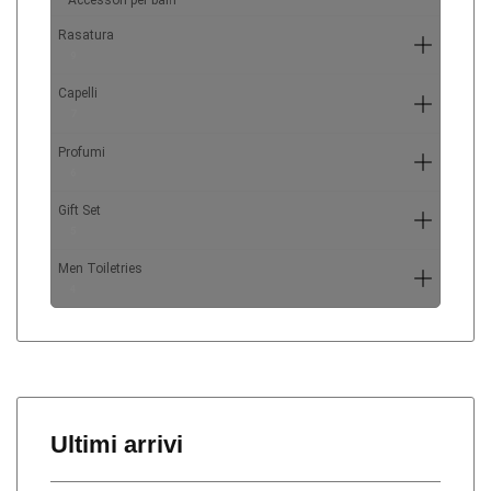
Accessori per baffi
Rasatura
9
Capelli
7
Profumi
6
Gift Set
5
Men Toiletries
4
Ultimi arrivi