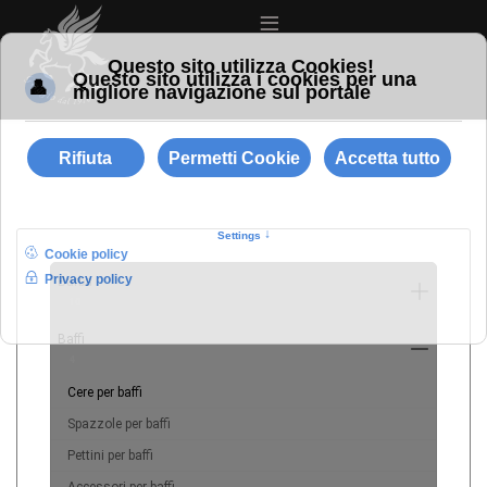
≡
Barba
10
Baffi
4
Cere per baffi
Spazzole per baffi
Pettini per baffi