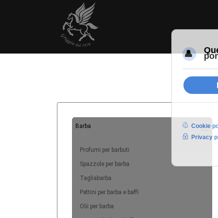
Barba
10
Profumi per barbuti
Spazzole per barba
Tagliabarba
Pettini per barba e baffi
Olii per barba