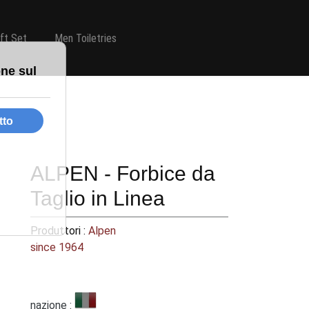
ift Set
Men Toiletries
ALPEN - Forbice da
Taglio in Linea
Produttori :
Alpen
since 1964
nazione :