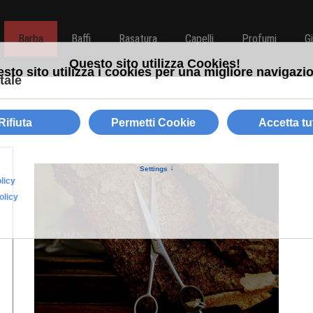
Barba
Baffi
Rasatura
Capelli
Profumi
G