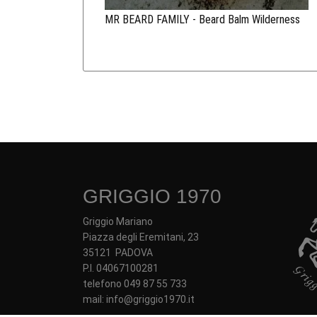
MR BEARD FAMILY - Beard Balm Wilderness
GRIGGIO 1970
Griggio Mariano
Piazza degli Eremitani, 23
35121 PADOVA
P.I. 04067100281
telefono 049 87 55 733
mail: info@griggio1970.it