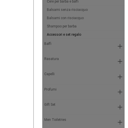
Cere per barba e baffi
Balsami senza risciacquo
Balsami con risciacquo
Shampoo per barba
Accessori e set regalo
Baffi
4
Rasatura
9
Capelli
7
Profumi
6
Gift Set
5
Men Toiletries
4