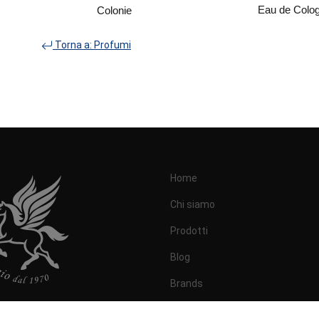
Eau de Colo
Colonie
Torna a: Profumi
Home
Chi siamo
Prodotti
Blog
Brands