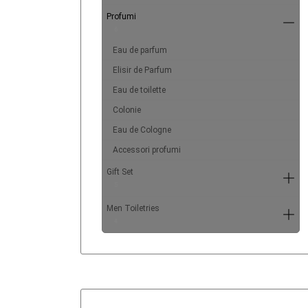
Profumi
6
Eau de parfum
Elisir de Parfum
Eau de toilette
Colonie
Eau de Cologne
Accessori profumi
Gift Set
5
Men Toiletries
4