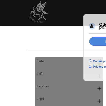
Barba
10
Baffi
4
Rasatura
9
Capelli
7