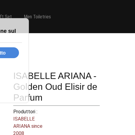
ift Set
Men Toiletries
ISABELLE ARIANA -
Golden Oud Elisir de
Parfum
Produttori :
ISABELLE
ARIANA since
2008