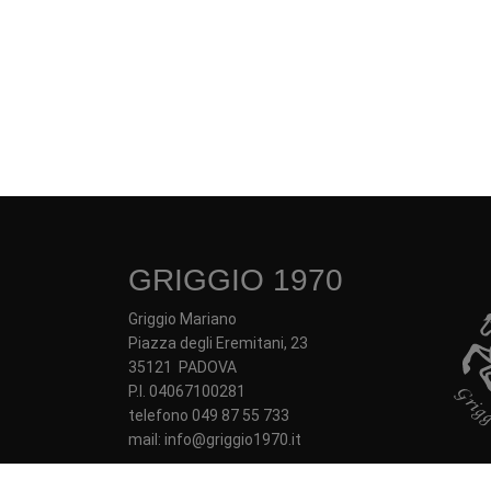
GRIGGIO 1970
Griggio Mariano
Piazza degli Eremitani, 23
35121 PADOVA
P.I. 04067100281
telefono 049 87 55 733
mail: info@griggio1970.it