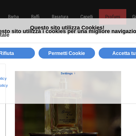
Barba
Baffi
Rasatura
Capelli
Profumi
G