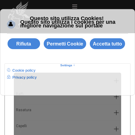
≡
Barba
10
Baffi
4
Rasatura
9
Capelli
7