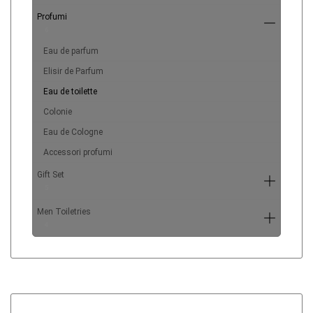
Profumi
6
Eau de parfum
Elisir de Parfum
Eau de toilette
Colonie
Eau de Cologne
Accessori profumi
Gift Set
5
Men Toiletries
4