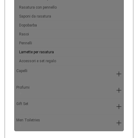
Rasatura con pennello
Saponi da rasatura
Dopobarba
Rasoi
Pennelli
Lamette per rasatura
Accessori e set regalo
Capelli
7
Profumi
6
Gift Set
5
Men Toiletries
4