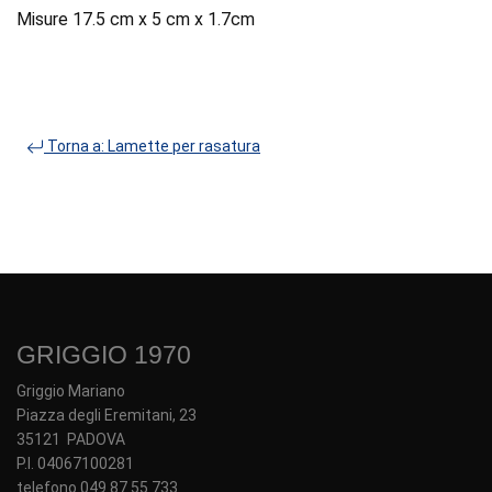
Misure 17.5 cm x 5 cm x 1.7cm
Torna a: Lamette per rasatura
GRIGGIO 1970
Griggio Mariano
Piazza degli Eremitani, 23
35121 PADOVA
P.I. 04067100281
telefono 049 87 55 733