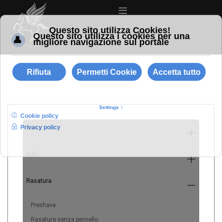
≡
Barba
10
Baffi
4
Rasatura
9
Preshave
Rasatura senza pennello