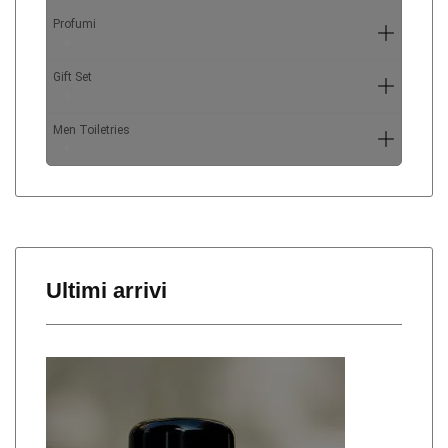
Profumi
6
Gift Set
5
Men Toiletries
4
Ultimi arrivi