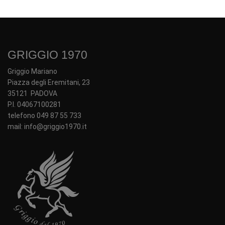
GRIGGIO 1970
Griggio Mariano
Piazza degli Eremitani, 23
35121 PADOVA
P.I. 04067100281
telefono 049 87 55 733
mail: info@griggio1970.it