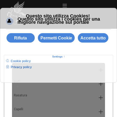
≡
Barba
10
Baffi
4
Rasatura
9
Capelli
7