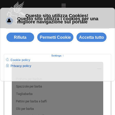
≡
Barba
10
Profumi per barbuti
Spazzole per barba
Tagliabarba
Pettini per barba e baffi
Olii per barba