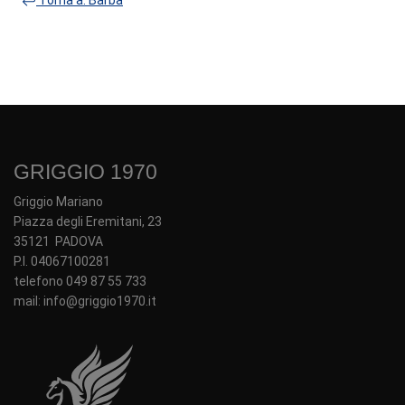
GRIGGIO 1970
Griggio Mariano
Piazza degli Eremitani, 23
35121 PADOVA
P.I. 04067100281
telefono 049 87 55 733
mail: info@griggio1970.it