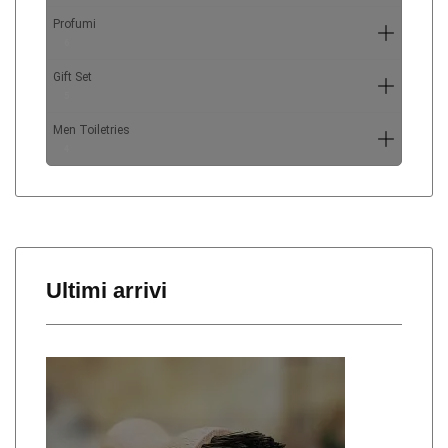
Profumi
6
Gift Set
5
Men Toiletries
4
Ultimi arrivi