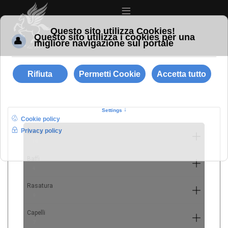
≡
Barba
10
Baffi
4
Rasatura
9
Capelli
7