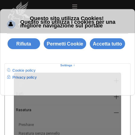
≡
Barba
10
Baffi
4
Rasatura
9
Preshave
Rasatura senza pennello