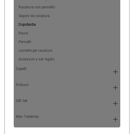
Rasatura con pennello
Saponi da rasatura
Dopobarba
Rasoi
Pennelli
Lamette per rasatura
Accessori e set regalo
Capelli
7
Profumi
6
Gift Set
5
Men Toiletries
4