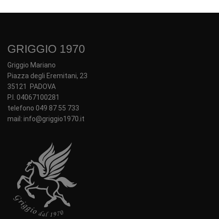
GRIGGIO 1970
Griggio Mariano
Piazza degli Eremitani, 23
35121 PADOVA
P.I. 04067100281
telefono 049 87 55 733
mail: info@griggio1970.it