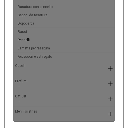
Rasatura con pennello
Saponi da rasatura
Dopobarba
Rasoi
Pennelli
Lamette per rasatura
Accessori e set regalo
Capelli
7
Profumi
6
Gift Set
5
Men Toiletries
4