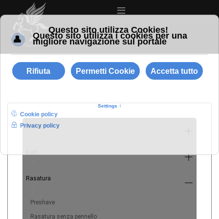
≡
Barba
10
Baffi
4
Rasatura
9
Preshave
Rasatura senza pennello