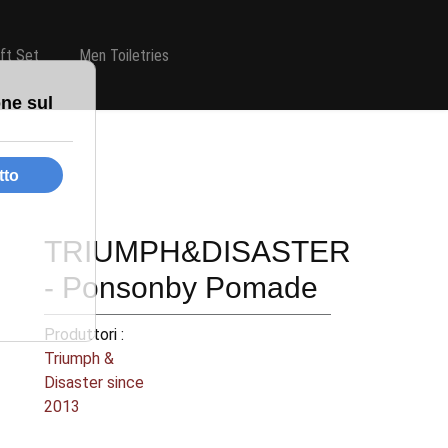
ift Set
Men Toiletries
TRIUMPH&DISASTER
- Ponsonby Pomade
Produttori :
Triumph &
Disaster since
2013