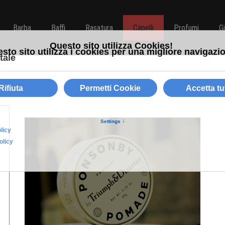
Barba
Baffi
Rasatura
Capelli
Profumi
G