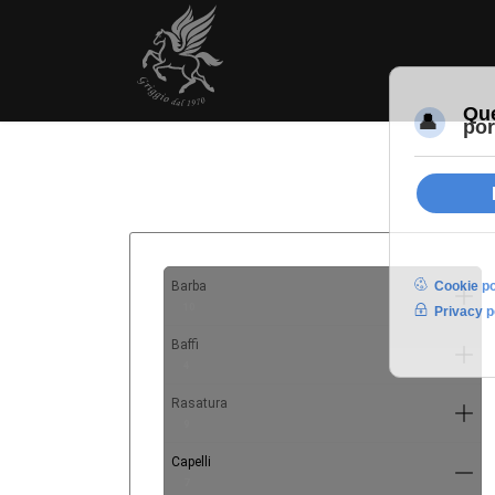
Barba
10
Baffi
4
Rasatura
9
Capelli
7