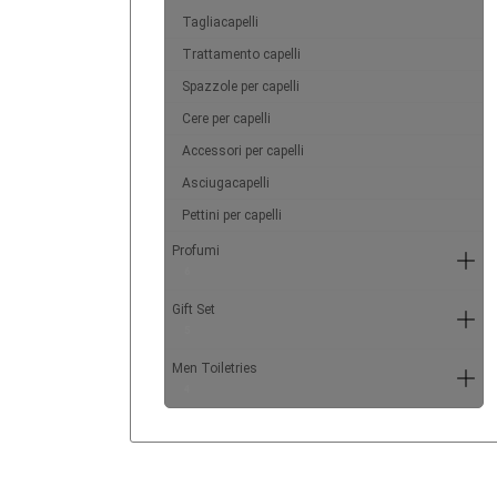
Tagliacapelli
Trattamento capelli
Spazzole per capelli
Cere per capelli
Accessori per capelli
Asciugacapelli
Pettini per capelli
Profumi
6
Gift Set
5
Men Toiletries
4