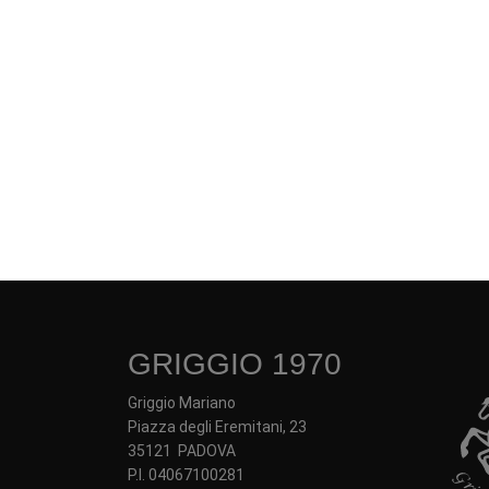
GRIGGIO 1970
Griggio Mariano
Piazza degli Eremitani, 23
35121 PADOVA
P.I. 04067100281