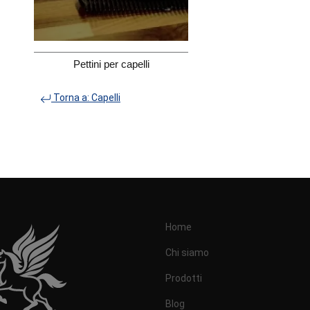
Pettini per capelli
Torna a: Capelli
Home
Chi siamo
Prodotti
Blog