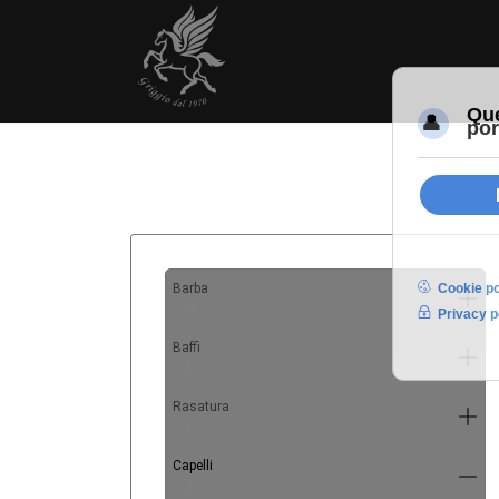
Barba
10
Baffi
4
Rasatura
9
Capelli
7