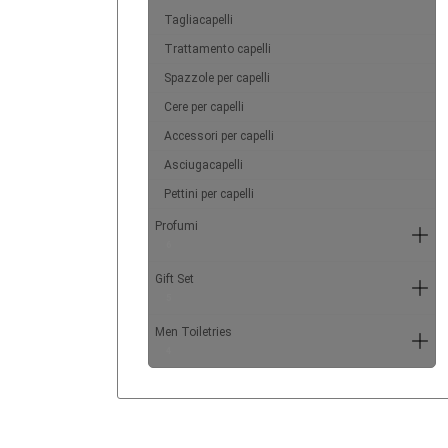
Tagliacapelli
Trattamento capelli
Spazzole per capelli
Cere per capelli
Accessori per capelli
Asciugacapelli
Pettini per capelli
Profumi
6
Gift Set
5
Men Toiletries
4