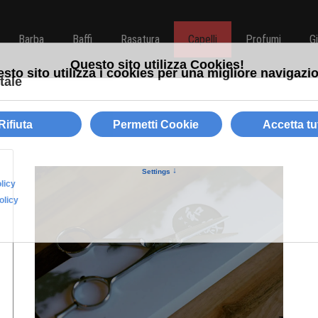
Barba
Baffi
Rasatura
Capelli
Profumi
G