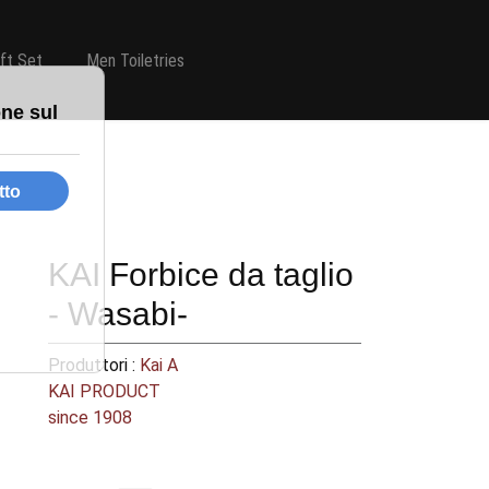
ift Set
Men Toiletries
KAI Forbice da taglio
- Wasabi-
Produttori :
Kai A
KAI PRODUCT
since 1908