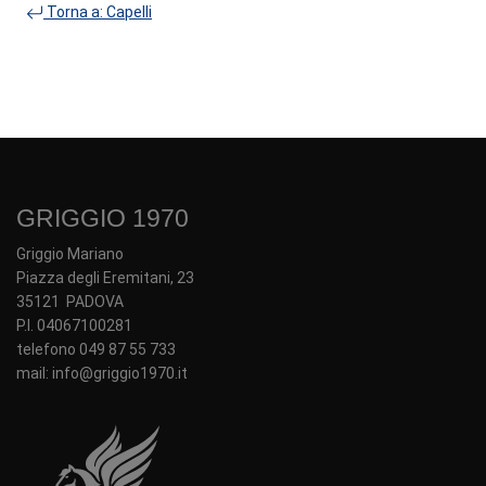
Torna a: Capelli
GRIGGIO 1970
Griggio Mariano
Piazza degli Eremitani, 23
35121 PADOVA
P.I. 04067100281
telefono 049 87 55 733
mail: info@griggio1970.it