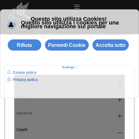
≡
Barba
10
Baffi
4
Rasatura
9
Capelli
7