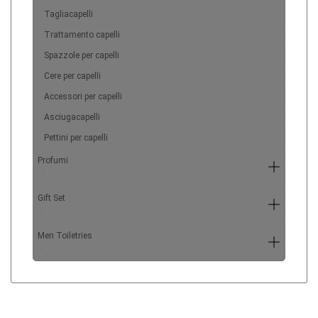
Tagliacapelli
Trattamento capelli
Spazzole per capelli
Cere per capelli
Accessori per capelli
Asciugacapelli
Pettini per capelli
Profumi
6
Gift Set
5
Men Toiletries
4