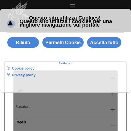
≡
Barba
10
Baffi
4
Rasatura
9
Capelli
7