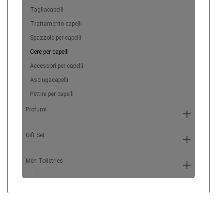
Tagliacapelli
Trattamento capelli
Spazzole per capelli
Cere per capelli
Accessori per capelli
Asciugacapelli
Pettini per capelli
Profumi
6
Gift Set
5
Men Toiletries
4