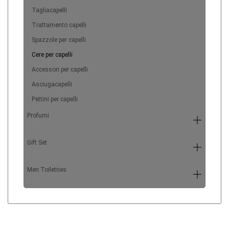
Tagliacapelli
Trattamento capelli
Spazzole per capelli
Cere per capelli
Accessori per capelli
Asciugacapelli
Pettini per capelli
Profumi
6
Gift Set
5
Men Toiletries
4