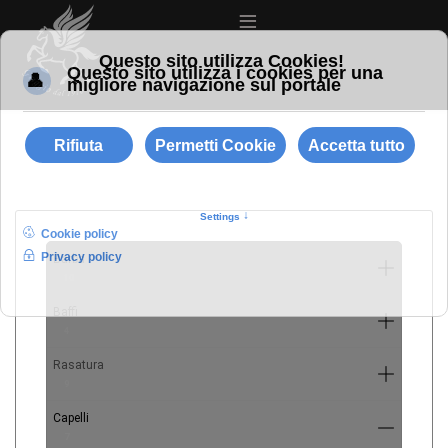
≡
Barba
10
Baffi
4
Rasatura
9
Capelli
7