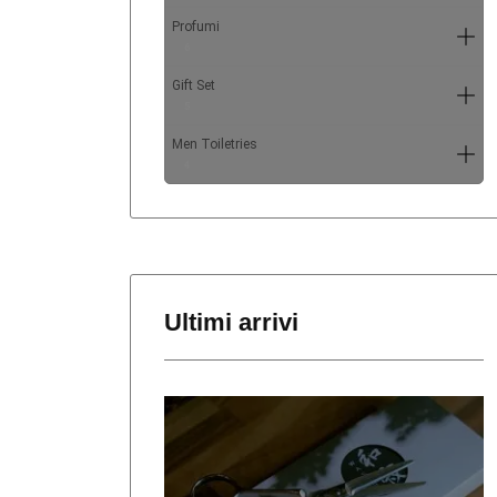
Profumi
6
Gift Set
5
Men Toiletries
4
Ultimi arrivi