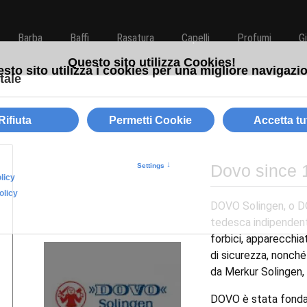
Barba
Baffi
Rasatura
Capelli
Profumi
G
Dovo since 
DOVO Solingen, o D
tedesca indipendent
forbici, apparecchiat
di sicurezza, nonché
da Merkur Solingen, 
DOVO è stata fondat