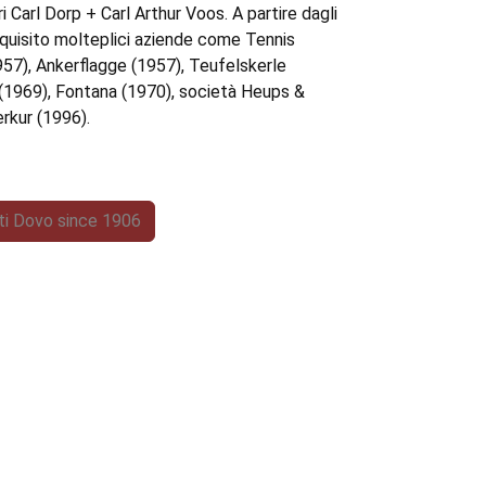
ri Carl Dorp + Carl Arthur Voos. A partire dagli
quisito molteplici aziende come Tennis
957), Ankerflagge (1957), Teufelskerle
 (1969), Fontana (1970), società Heups &
rkur (1996).
tti Dovo since 1906