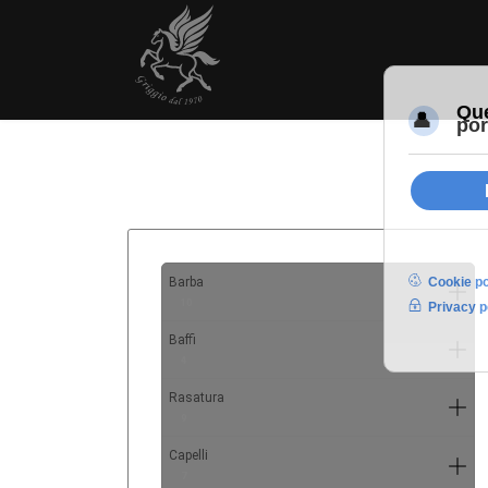
Barba
10
Baffi
4
Rasatura
9
Capelli
7