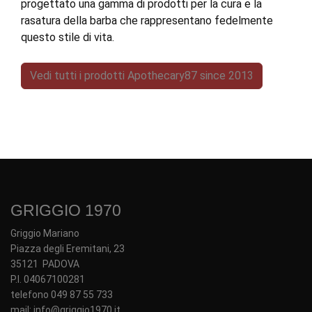
progettato una gamma di prodotti per la cura e la
rasatura della barba che rappresentano fedelmente
questo stile di vita.
Vedi tutti i prodotti Apothecary87 since 2013
GRIGGIO 1970
Griggio Mariano
Piazza degli Eremitani, 23
35121 PADOVA
P.I. 04067100281
telefono 049 87 55 733
mail: info@griggio1970.it