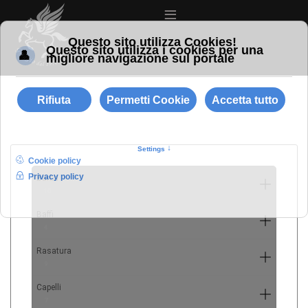
≡
Barba
10
Baffi
4
Rasatura
9
Capelli
7