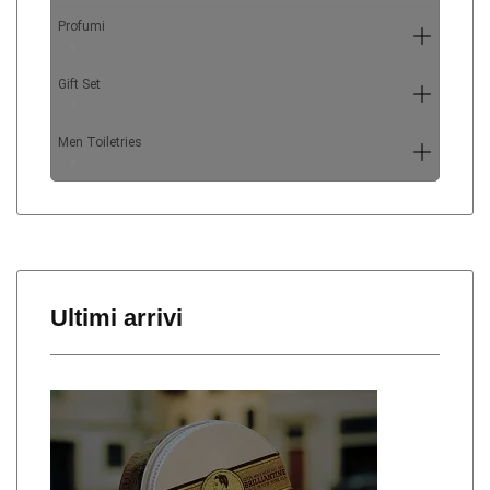
Profumi
6
Gift Set
5
Men Toiletries
4
Ultimi arrivi