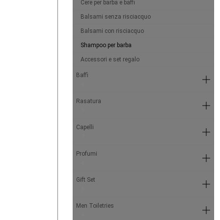
Cere per barba e baffi
Balsami senza risciacquo
Balsami con risciacquo
Shampoo per barba
Accessori e set regalo
Baffi
4
Rasatura
9
Capelli
7
Profumi
6
Gift Set
5
Men Toiletries
4