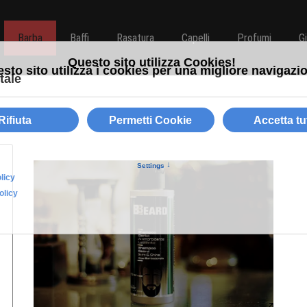
Barba
Baffi
Rasatura
Capelli
Profumi
G