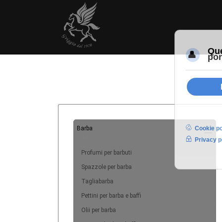
Barba
10
Profumi per barbuti
Spazzole per barba
Tagliabarba
Pettini per barba e baffi
Olii per barba