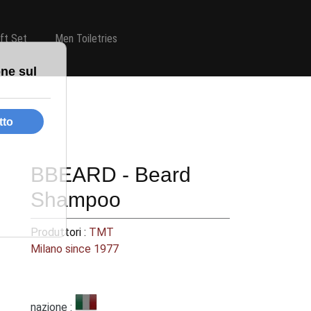
ift Set
Men Toiletries
BBEARD - Beard
Shampoo
Produttori :
TMT
Milano since 1977
nazione :