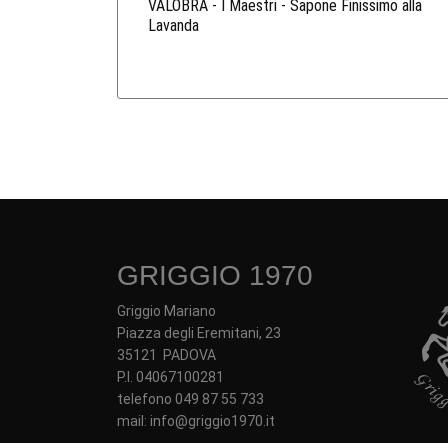
VALOBRA - I Maestri - Sapone Finissimo alla
Lavanda
GRIGGIO 1970
Griggio Mariano
Piazza degli Eremitani, 23
35121 PADOVA
P.I. 04067100281
telefono 049 87 55 733
mail: info@griggio1970.it