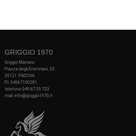
GRIGGIO 1970
Griggio Mariano
Piazza degli Eremitani, 23
35121 PADOVA
P.I. 04067100281
telefono 049 87 55 733
mail: info@griggio1970.it