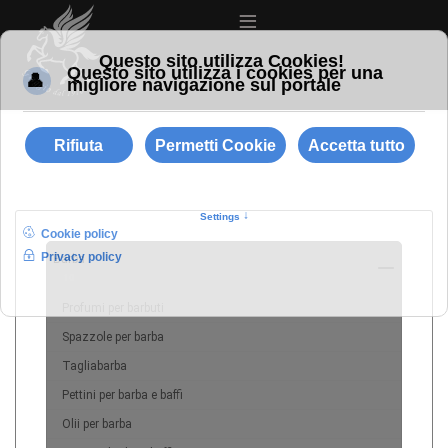
≡
Barba
10
Profumi per barbuti
Spazzole per barba
Tagliabarba
Pettini per barba e baffi
Olii per barba