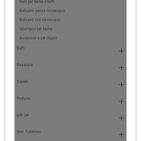
Cere per barba e baffi
Balsami senza risciacquo
Balsami con risciacquo
Shampoo per barba
Accessori e set regalo
Baffi
4
Rasatura
9
Capelli
7
Profumi
6
Gift Set
5
Men Toiletries
4