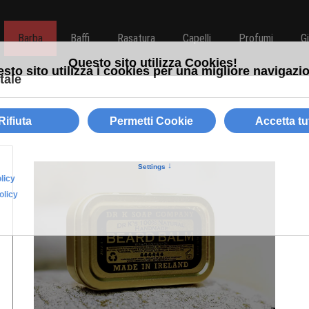
Barba
Baffi
Rasatura
Capelli
Profumi
G