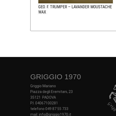
GEO. F. TRUMPER – LAVANDER MOUSTACHE
WAX
GRIGGIO 1970
Griggio Mariano
Piazza degli Eremitani, 23
35121 PADOVA
P.I. 04067100281
telefono 049 87 55 733
mail: info@griggio1970.it