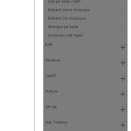
Cere per barba e baffi
Balsami senza risciacquo
Balsami con risciacquo
Shampoo per barba
Accessori e set regalo
Baffi
4
Rasatura
9
Capelli
7
Profumi
6
Gift Set
5
Men Toiletries
4