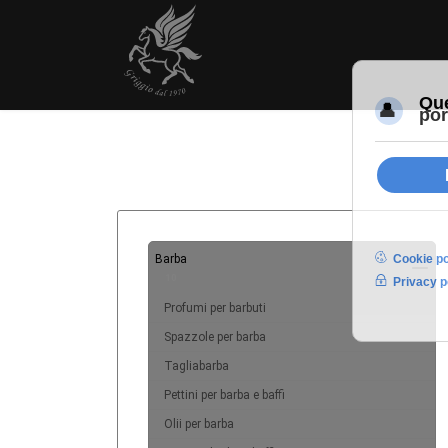
Barba
10
Profumi per barbuti
Spazzole per barba
Tagliabarba
Pettini per barba e baffi
Olii per barba