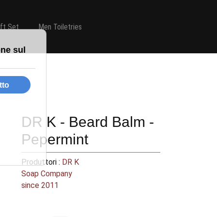
ift Set
Men Toiletries
DR K - Beard Balm -
Pepermint
Produttori :
DR K
Soap Company
since 2011