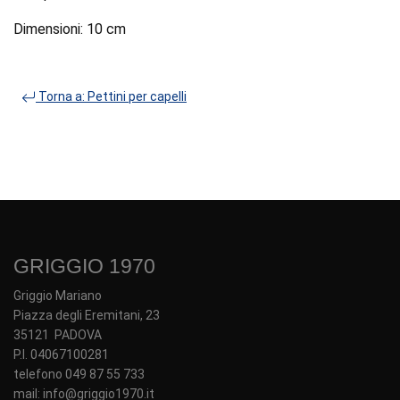
Dimensioni: 10 cm
Torna a: Pettini per capelli
GRIGGIO 1970
Griggio Mariano
Piazza degli Eremitani, 23
35121 PADOVA
P.I. 04067100281
telefono 049 87 55 733
mail: info@griggio1970.it