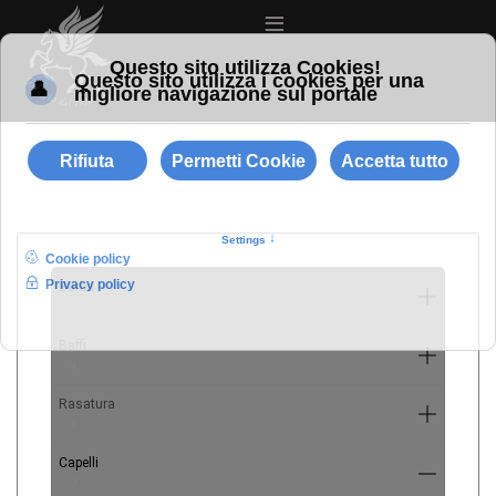
≡
Barba
10
Baffi
4
Rasatura
9
Capelli
7