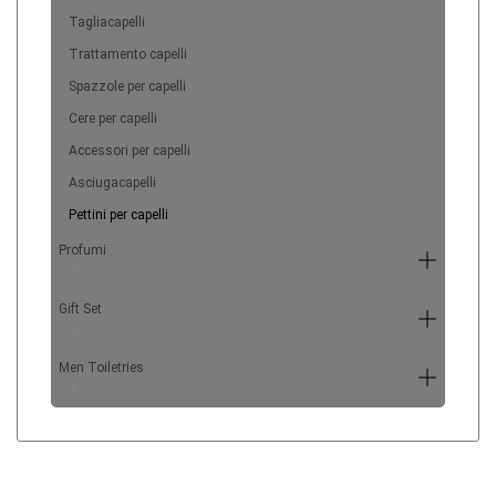
Tagliacapelli
Trattamento capelli
Spazzole per capelli
Cere per capelli
Accessori per capelli
Asciugacapelli
Pettini per capelli
Profumi
6
Gift Set
5
Men Toiletries
4